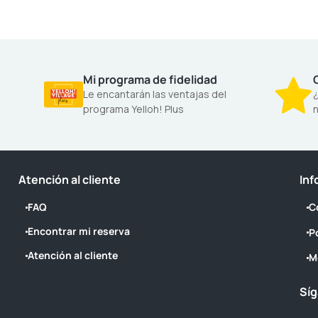
Mi programa de fidelidad
Le encantarán las ventajas del
¿
programa Yelloh! Plus
n
Atención al cliente
Inf
FAQ
C
Encontrar mi reserva
P
Atención al cliente
M
Síg