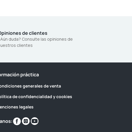
Opiniones de clientes
Aún duda? Consulte las opiniones de
uestros clientes
ormación práctica
ondiciones generales de venta
olítica de confidencialidad y cookies
enciones legales
Encuéntranos
Encuéntranos
Encuéntranos
anos:
en
en
en