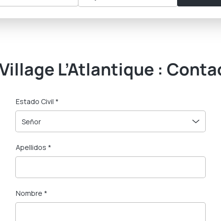
 Village L’Atlantique : Cont
Estado Civil *
Señor
Apellidos *
Nombre *