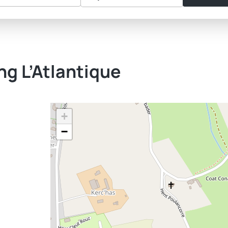
ng L’Atlantique
+
−