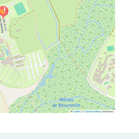
Leaflet
|
©
OpenStreetMap
contributors