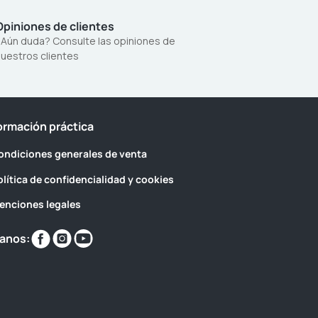
Opiniones de clientes
Aún duda? Consulte las opiniones de
uestros clientes
ormación práctica
ondiciones generales de venta
olítica de confidencialidad y cookies
enciones legales
Encuéntranos
Encuéntranos
Encuéntranos
anos:
en
en
en