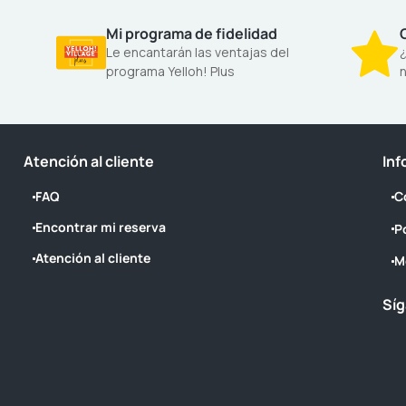
Mi programa de fidelidad
Le encantarán las ventajas del
¿
programa Yelloh! Plus
n
Atención al cliente
Inf
FAQ
C
Encontrar mi reserva
P
Atención al cliente
M
Síg