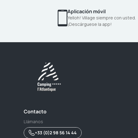
Aplicación móvil
Yelloh! Village siempre con usted.
¡Descárguese la app!
Contacto
Llámanos
+33 (0)2 98 56 14 44