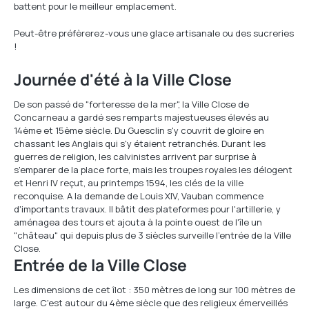
battent pour le meilleur emplacement.
Peut-être préfèrerez-vous une glace artisanale ou des sucreries
!
Journée d'été à la Ville Close
De son passé de "forteresse de la mer", la Ville Close de
Concarneau a gardé ses remparts majestueuses élevés au
14ème et 15ème siècle. Du Guesclin s'y couvrit de gloire en
chassant les Anglais qui s'y étaient retranchés. Durant les
guerres de religion, les calvinistes arrivent par surprise à
s'emparer de la place forte, mais les troupes royales les délogent
et Henri IV reçut, au printemps 1594, les clés de la ville
reconquise. A la demande de Louis XIV, Vauban commence
d'importants travaux. Il bâtit des plateformes pour l'artillerie, y
aménagea des tours et ajouta à la pointe ouest de l'île un
"château" qui depuis plus de 3 siècles surveille l'entrée de la Ville
Close.
Entrée de la Ville Close
Les dimensions de cet îlot : 350 mètres de long sur 100 mètres de
large. C'est autour du 4ème siècle que des religieux émerveillés