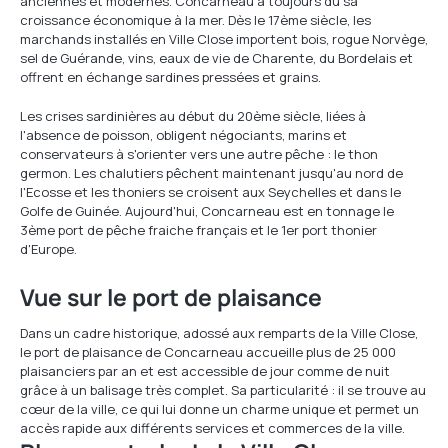
anciennes et modernes. Concarneau a toujours dû sa
croissance économique à la mer. Dès le 17ème siècle, les
marchands installés en Ville Close importent bois, rogue Norvège,
sel de Guérande, vins, eaux de vie de Charente, du Bordelais et
offrent en échange sardines pressées et grains.
Les crises sardinières au début du 20ème siècle, liées à
l'absence de poisson, obligent négociants, marins et
conservateurs à s'orienter vers une autre pêche : le thon
germon. Les chalutiers pêchent maintenant jusqu'au nord de
l'Ecosse et les thoniers se croisent aux Seychelles et dans le
Golfe de Guinée. Aujourd'hui, Concarneau est en tonnage le
3ème port de pêche fraiche français et le 1er port thonier
d'Europe.
Vue sur le port de plaisance
Dans un cadre historique, adossé aux remparts de la Ville Close,
le port de plaisance de Concarneau accueille plus de 25 000
plaisanciers par an et est accessible de jour comme de nuit
grâce à un balisage très complet. Sa particularité : il se trouve au
cœur de la ville, ce qui lui donne un charme unique et permet un
accès rapide aux différents services et commerces de la ville.