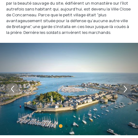
par la beauté sauvage du site, édifièrent un monastère sur l'îlot
autrefois sans habitant qui, aujourd'hui, est devenu la Ville Close
de Concarneau. Parce que le petit village était "plus
avantageusement située pour la défense qu'aucune autre ville
de Bretagne", une garde s'installa en ces lieux jusque-là voués à
la prière. Derrière les soldats arrivèrent les marchands.