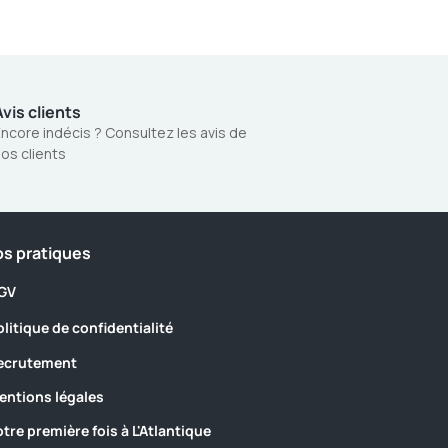
vis clients
ncore indécis ? Consultez les avis de
os clients
os pratiques
GV
olitique de confidentialité
ecrutement
entions légales
otre première fois à L'Atlantique