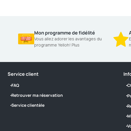
Mon programme de fidélité
A
Vous allez adorer les avantages du
E
programme Yelloh! Plus
n
Service client
Inf
FAQ
C
Retrouver ma réservation
P
Service clientèle
R
M
V