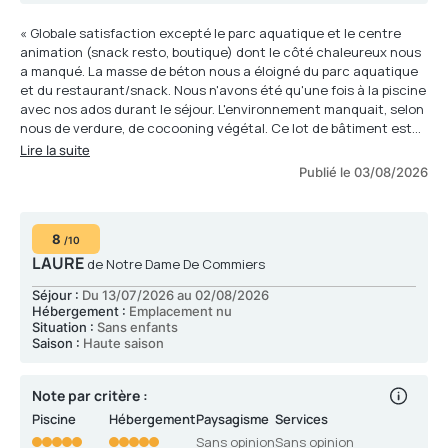
« Globale satisfaction excepté le parc aquatique et le centre
animation (snack resto, boutique) dont le côté chaleureux nous
a manqué. La masse de béton nous a éloigné du parc aquatique
et du restaurant/snack. Nous n'avons été qu'une fois à la piscine
avec nos ados durant le séjour. L'environnement manquait, selon
nous de verdure, de cocooning végétal. Ce lot de bâtiment est
froid, impersonnel et manque donc de décoration, de
Lire la suite
personnalisation... Nous avons été déçues des animations du soir
Publié le 03/08/2026
qui n'étaient pas exceptionnelles. Leur cadre également n'était
pas attrayant (dans une salle à l'étage). »
8
/10
LAURE
de Notre Dame De Commiers
Séjour :
Du 13/07/2026 au 02/08/2026
Hébergement :
Emplacement nu
Situation :
Sans enfants
Saison :
Haute saison
Note par critère :
Piscine
Hébergement
Paysagisme
Services
Sans opinion
Sans opinion