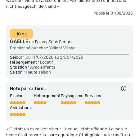
wird sehr viel ins Wasser uriniert, weil die Toiletten drinnen und
nicht ausgeschildert sind »
Publié le 01/08/2026
10
/10
GAËLLE
de Epinay Sous Senart
Premier séjour chez Yelloh! Village
Séjour :
Du 11/07/2026 au 24/07/2026
Hébergement :
Locatif
Situation :
Avec enfants
Saison :
Haute saison
Note par critère :
Piscine
Hébergement
Paysagisme
Services
Animations
« C’était un excellent séjour. L’accueil était efficace. Le mobile
home était propre. Le parc aquatique était génial où les maîtres