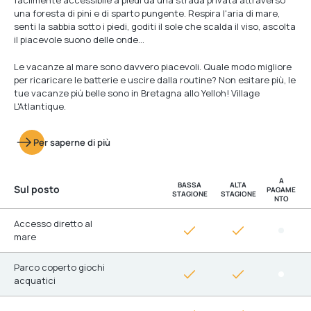
facilmente accessibile a piedi da una strada privata attraverso
una foresta di pini e di sparto pungente. Respira l'aria di mare,
senti la sabbia sotto i piedi, goditi il sole che scalda il viso, ascolta
il piacevole suono delle onde…
Le vacanze al mare sono davvero piacevoli. Quale modo migliore
per ricaricare le batterie e uscire dalla routine? Non esitare più, le
tue vacanze più belle sono in Bretagna allo Yelloh! Village
L'Atlantique.
Per saperne di più
A
BASSA
ALTA
Sul posto
PAGAME
STAGIONE
STAGIONE
NTO
Accesso diretto al
mare
Parco coperto giochi
acquatici