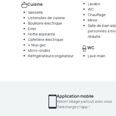
Cuisine
Lavabo
WC
Vaisselle
Chauffage
Ustensiles de cuisine
Miroir
Bouilloire électrique
Salle de bain ad
Evier
personnes à mob
Hotte aspirante
réduite
Cafetière électrique
4 feux gaz
WC
Micro-ondes
Réfrigérateur/congélateur
Lave-main
Application mobile
Yelloh! Village partout avec vous.
Téléchargez l'app !