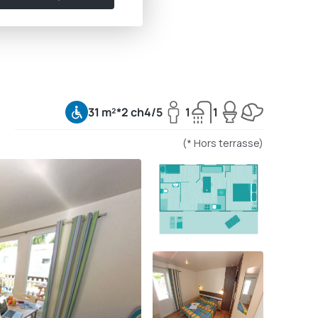
31 m²*
2 ch
4/5
1
1
(* Hors terrasse)