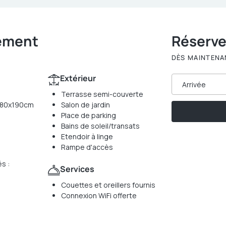
gement
Réserv
DÈS MAINTENA
Extérieur
Arrivée
Terrasse semi-couverte
: 80x190cm
Salon de jardin
Place de parking
Bains de soleil/transats
Etendoir à linge
Rampe d'accès
s :
Services
Couettes et oreillers fournis
Connexion WiFi offerte