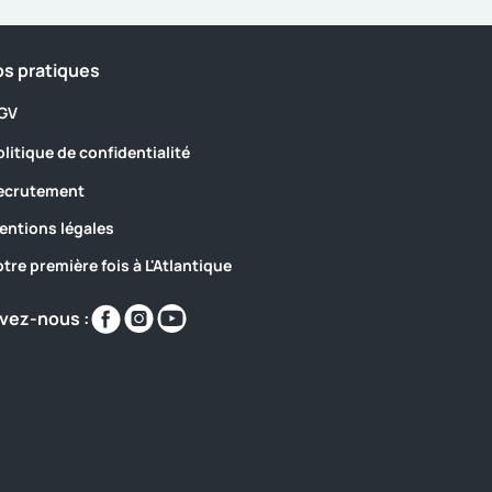
os pratiques
GV
olitique de confidentialité
ecrutement
entions légales
otre première fois à L'Atlantique
Retrouvez-
Retrouvez-
Retrouvez-
vez-nous :
nous
nous
nous
sur
sur
sur
https://www.facebook.com/Camping.atlantiq
https://www.instagram.com/yellohvillage_
https://www.youtube.com/@Camping
bretagne-
atlantique