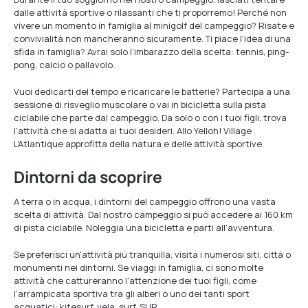
dalle attività sportive o rilassanti che ti proporremo! Perché non
vivere un momento in famiglia al minigolf del campeggio? Risate e
convivialità non mancheranno sicuramente. Ti piace l'idea di una
sfida in famiglia? Avrai solo l'imbarazzo della scelta: tennis, ping-
pong, calcio o pallavolo.
Vuoi dedicarti del tempo e ricaricare le batterie? Partecipa a una
sessione di risveglio muscolare o vai in bicicletta sulla pista
ciclabile che parte dal campeggio. Da solo o con i tuoi figli, trova
l'attività che si adatta ai tuoi desideri. Allo Yelloh! Village
L'Atlantique approfitta della natura e delle attività sportive.
Dintorni da scoprire
A terra o in acqua, i dintorni del campeggio offrono una vasta
scelta di attività. Dal nostro campeggio si può accedere ai 160 km
di pista ciclabile. Noleggia una bicicletta e parti all'avventura.
Se preferisci un'attività più tranquilla, visita i numerosi siti, città o
monumenti nei dintorni. Se viaggi in famiglia, ci sono molte
attività che cattureranno l'attenzione dei tuoi figli, come
l'arrampicata sportiva tra gli alberi o uno dei tanti sport
acquatici: kitesurf, vela, surf, SUP…