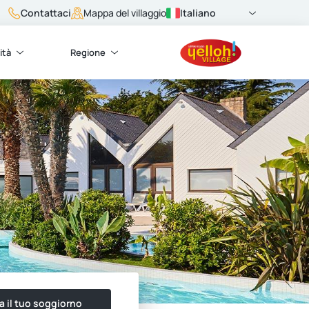
Contattaci
Italiano
Mappa del villaggio
ità
Regione
a il tuo soggiorno