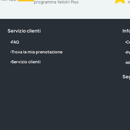
programma Yelloh! Plus
n
Servizio clienti
Inf
FAQ
C
Trova la mia prenotazione
P
Servizio clienti
M
Seg