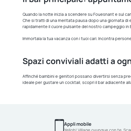
Quando la notte inizia a scendere su Fouesnant e sul camp
Che si tratti di una meritata pausa dopo una giornata di
rapidamente il cuore pulsante del nostro campeggio in 
Immortala la tua vacanza con i tuoi cari. Incontra person
Spazi conviviali adatti a og
Affinché bambini e genitori possano divertirsi senza preo
ideale per gustare un cocktail, scopri il bar adiacente all
Appli mobile
Yelloh! Village ovunque con te. Scar