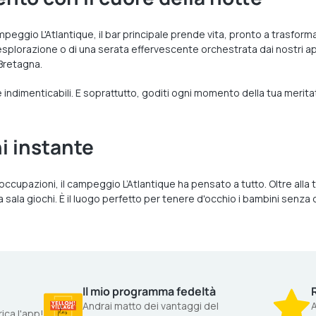
eggio L'Atlantique, il bar principale prende vita, pronto a trasforma
 esplorazione o di una serata effervescente orchestrata dai nostri 
Bretagna.
e indimenticabili. E soprattutto, goditi ogni momento della tua merit
ni instante
ccupazioni, il campeggio L’Atlantique ha pensato a tutto. Oltre alla t
a sala giochi. È il luogo perfetto per tenere d'occhio i bambini senza 
Il mio programma fedeltà
Andrai matto dei vantaggi del
A
ica l'app!