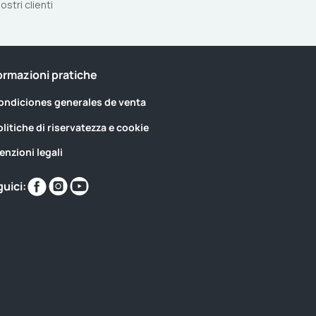
ostri clienti
ormazioni pratiche
ondiciones generales de venta
olitiche di riservatezza e cookie
enzioni legali
Trovaci
Trovaci
Trovaci
uici:
su
su
su