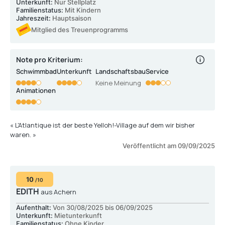
Unterkunft:
Nur Stellplatz
Familienstatus:
Mit Kindern
Jahreszeit:
Hauptsaison
Mitglied des Treuenprogramms
Note pro Kriterium:
Schwimmbad
Unterkunft
Landschaftsbau
Service
Keine Meinung
Animationen
« L'Atlantique ist der beste Yelloh!-Village auf dem wir bisher
waren. »
Veröffentlicht am 09/09/2025
10
/10
EDITH
aus Achern
Aufenthalt:
Von 30/08/2025 bis 06/09/2025
Unterkunft:
Mietunterkunft
Familienstatus:
Ohne Kinder