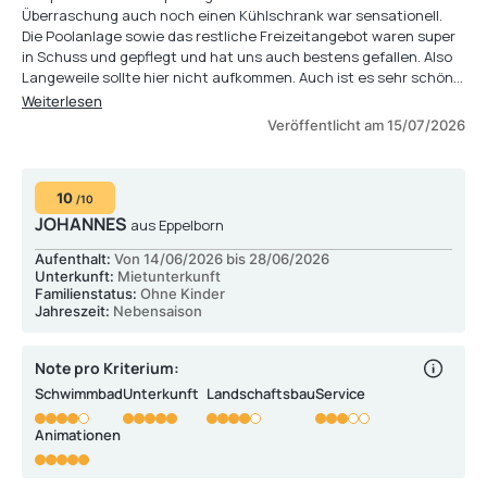
Überraschung auch noch einen Kühlschrank war sensationell.
Die Poolanlage sowie das restliche Freizeitangebot waren super
in Schuss und gepflegt und hat uns auch bestens gefallen. Also
Langeweile sollte hier nicht aufkommen. Auch ist es sehr schön
dass der Platz an sich nicht so groß ist und alles sehr zentral
Weiterlesen
gelegen ist. »
Veröffentlicht am 15/07/2026
10
/10
JOHANNES
aus Eppelborn
Aufenthalt:
Von 14/06/2026 bis 28/06/2026
Unterkunft:
Mietunterkunft
Familienstatus:
Ohne Kinder
Jahreszeit:
Nebensaison
Note pro Kriterium:
Schwimmbad
Unterkunft
Landschaftsbau
Service
Animationen