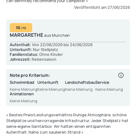
can definitely recommend your campsite! »
Veröffentlicht am 27/06/2026
10
/10
MARGARETHE
aus Munchen
Aufenthalt:
Von 22/06/2026 bis 24/06/2026
Unterkunft:
Nur Stellplatz
Familienstatus:
Ohne Kinder
Jahreszeit:
Nebensaison
Note pro Kriterium:
Schwimmbad
Unterkunft
Landschaftsbau
Service
Keine Meinung
Keine Meinung
Keine Meinung
Keine Meinung
Animationen
Keine Meinung
« Bestes Preis/Leistungsverhältnis Ruhige Atmosphäre, schöne
Stellplätze und hervorragende Infrastruktur. Jeder Stellplatz hat
seine eigene Sanitärbox. Wir hatten einen entspannten
Aufenthalt. Nähe zum sauberen Strand »