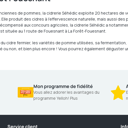
nciennes de pommes, la cidrerie Séhédic exploite 20 hectares de ve
 Elle produit des cidres à l’effervescence naturelle, mais aussi des
récompensé aux concours agricoles, la cidrerie Séhédic a notamment
 est située au 1 route de Fouesnant à La Forêt-Fouesnant.
n du cidre fermier, les variétés de pomme utilisées, sa fermentation
ouché ou non, et bien plus encore ! Vous pourrez également déguster
Mon programme de fidélité
A
Vous allez adorer les avantages du
E
programme Yelloh! Plus
n
Service client
Inf