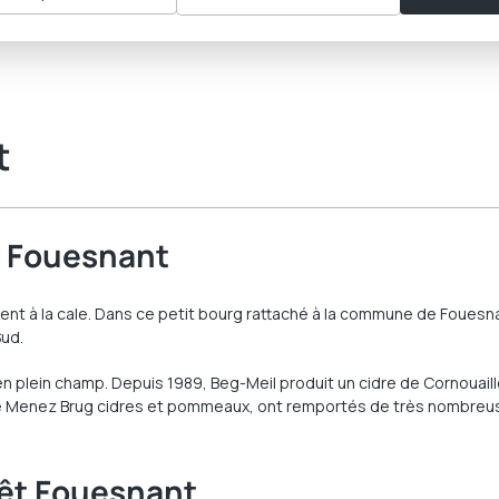
t
à Fouesnant
nent à la cale. Dans ce petit bourg rattaché à la commune de Fouesn
Sud.
en plein champ. Depuis 1989, Beg-Meil produit un cidre de Cornouaill
 de Menez Brug cidres et pommeaux, ont remportés de très nombreus
rêt Fouesnant