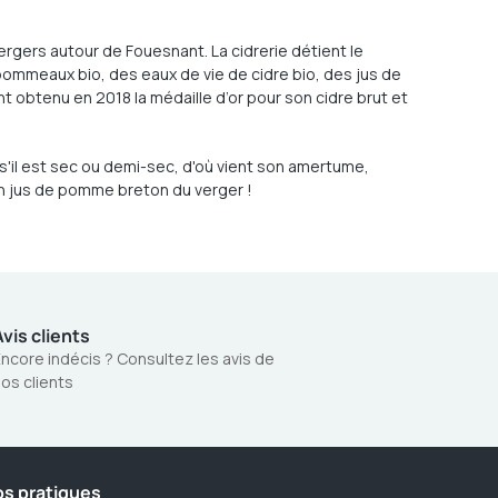
rgers autour de Fouesnant. La cidrerie détient le
 pommeaux bio, des eaux de vie de cidre bio, des jus de
 obtenu en 2018 la médaille d’or pour son cidre brut et
, s'il est sec ou demi-sec, d'où vient son amertume,
 un jus de pomme breton du verger !
vis clients
ncore indécis ? Consultez les avis de
os clients
os pratiques