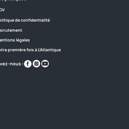
GV
olitique de confidentialité
ecrutement
entions légales
otre première fois à L'Atlantique
Retrouvez-
Retrouvez-
Retrouvez-
vez-nous :
nous
nous
nous
sur
sur
sur
https://www.facebook.com/Camping.atlantiq
https://www.instagram.com/yellohvillage_
https://www.youtube.com/@Camping
bretagne-
atlantique