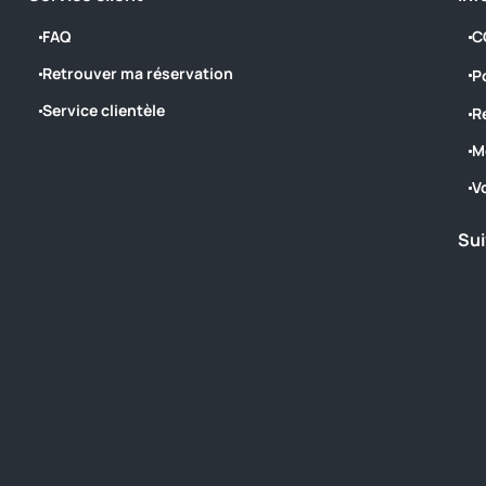
FAQ
C
Retrouver ma réservation
P
Service clientèle
R
M
V
Sui