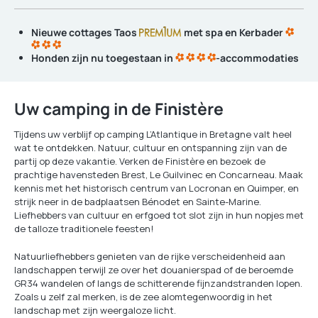
Nieuwe
cottages Taos
met spa en
Kerbader
Honden
zijn nu toegestaan
in
-accommodaties
Uw camping in de Finistère
Tijdens uw verblijf op camping L’Atlantique in Bretagne valt heel
wat te ontdekken. Natuur, cultuur en ontspanning zijn van de
partij op deze vakantie. Verken de Finistère en bezoek de
prachtige havensteden Brest, Le Guilvinec en Concarneau. Maak
kennis met het historisch centrum van Locronan en Quimper, en
strijk neer in de badplaatsen Bénodet en Sainte-Marine.
Liefhebbers van cultuur en erfgoed tot slot zijn in hun nopjes met
de talloze traditionele feesten!
Natuurliefhebbers genieten van de rijke verscheidenheid aan
landschappen terwijl ze over het douanierspad of de beroemde
GR34 wandelen of langs de schitterende fijnzandstranden lopen.
Zoals u zelf zal merken, is de zee alomtegenwoordig in het
landschap met zijn weergaloze licht.