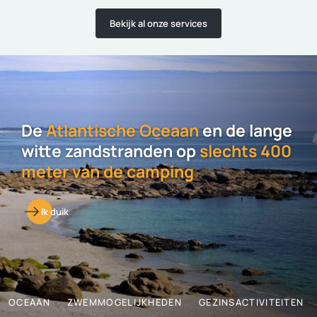
Bekijk al onze services
De
Atlantische Oceaan
en de lange
witte zandstranden op
slechts 400
meter van de camping
Ik duik
OCEAAN
ZWEMMOGELIJKHEDEN
GEZINSACTIVITEITEN