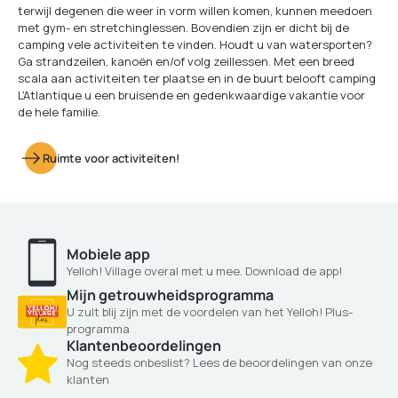
terwijl degenen die weer in vorm willen komen, kunnen meedoen
met gym- en stretchinglessen. Bovendien zijn er dicht bij de
camping vele activiteiten te vinden. Houdt u van watersporten?
Ga strandzeilen, kanoën en/of volg zeillessen. Met een breed
scala aan activiteiten ter plaatse en in de buurt belooft camping
L'Atlantique u een bruisende en gedenkwaardige vakantie voor
de hele familie.
Ruimte voor activiteiten!
Mobiele app
Yelloh! Village overal met u mee. Download de app!
Mijn getrouwheidsprogramma
U zult blij zijn met de voordelen van het Yelloh! Plus-
programma
Klantenbeoordelingen
Nog steeds onbeslist? Lees de beoordelingen van onze
klanten