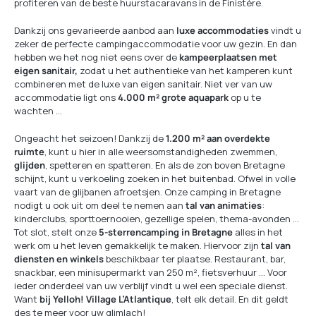
profiteren van de beste huurstacaravans in de Finistère.
Dankzij ons gevarieerde aanbod aan
luxe accommodaties
vindt u
zeker de perfecte campingaccommodatie voor uw gezin. En dan
hebben we het nog niet eens over de
kampeerplaatsen met
eigen sanitair,
zodat u het authentieke van het kamperen kunt
combineren met de luxe van eigen sanitair. Niet ver van uw
accommodatie ligt ons
4.000 m² grote aquapark
op u te
wachten …
Ongeacht het seizoen! Dankzij de
1.200 m² aan overdekte
ruimte
, kunt u hier in alle weersomstandigheden zwemmen,
glijden
, spetteren en spatteren. En als de zon boven Bretagne
schijnt, kunt u verkoeling zoeken in het buitenbad. Ofwel in volle
vaart van de glijbanen afroetsjen. Onze camping in Bretagne
nodigt u ook uit om deel te nemen aan
tal van animaties
:
kinderclubs, sporttoernooien, gezellige spelen, thema-avonden …
Tot slot, stelt onze
5-sterrencamping in Bretagne
alles in het
werk om u het leven gemakkelijk te maken. Hiervoor zijn
tal van
diensten en winkels
beschikbaar ter plaatse. Restaurant, bar,
snackbar, een minisupermarkt van 250 m², fietsverhuur … Voor
ieder onderdeel van uw verblijf vindt u wel een speciale dienst.
Want
bij Yelloh! Village L’Atlantique
, telt elk detail. En dit geldt
des te meer voor uw glimlach!