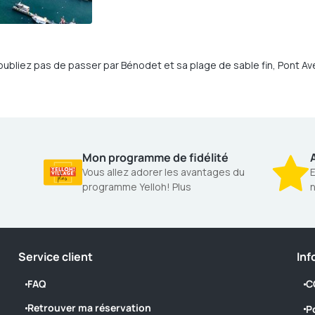
bliez pas de passer par Bénodet et sa plage de sable fin, Pont Aven,
Mon programme de fidélité
A
Vous allez adorer les avantages du
E
programme Yelloh! Plus
n
Service client
Inf
FAQ
C
Retrouver ma réservation
P