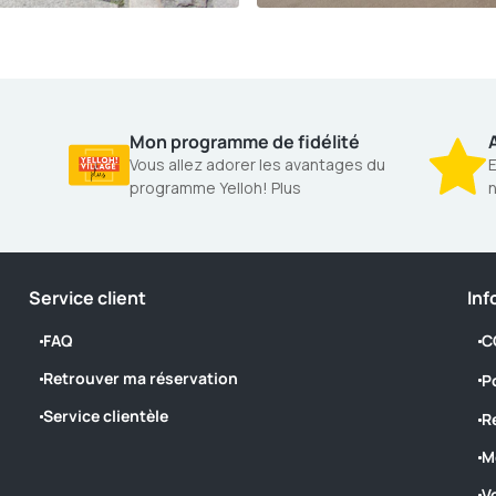
Mon programme de fidélité
A
Vous allez adorer les avantages du
E
programme Yelloh! Plus
n
Service client
Inf
FAQ
C
Retrouver ma réservation
P
Service clientèle
R
M
V