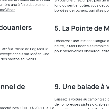
Si vous cherchez un peu plus de tra
 numéro une à faire absolument
long du sentier côtier, vous déco
des Glénan
bordées de rochers, parfaites po
 douaniers
5. La Pointe de 
Découvrez une immense langue de 
haute, la Mer Blanche se remplit et
Coz à la Pointe de Beg Meil, le
pour observer les oiseaux ou fair
 exceptionnels sur l'océan. Une
r des photos souvenirs.
onnel de
9. Une balade à 
Laissez la voiture au camping et 
de nombreuses pistes cyclables s
arché local ! [INFO À VÉRIFIER : Le