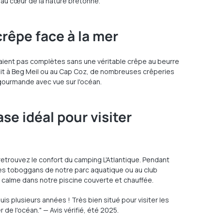
is au cœur de la nature bretonne.
rêpe face à la mer
ient pas complètes sans une véritable crêpe au beurre
soit à Beg Meil ou au Cap Coz, de nombreuses crêperies
gourmande avec vue sur l'océan.
se idéal pour visiter
retrouvez le confort du camping L'Atlantique. Pendant
es toboggans de notre parc aquatique ou au club
 calme dans notre piscine couverte et chauffée.
s plusieurs années ! Très bien situé pour visiter les
 de l'océan." — Avis vérifié, été 2025.