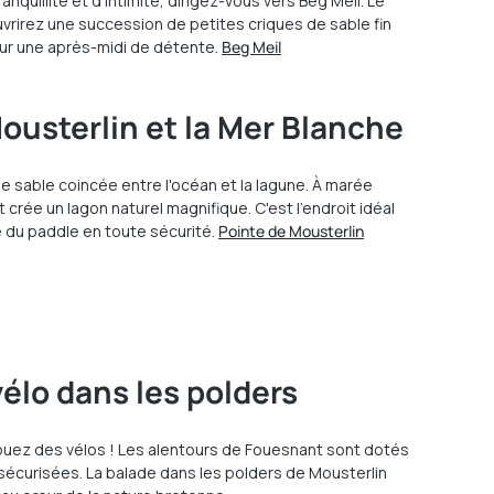
nquillité et d'intimité, dirigez-vous vers Beg Meil. Le
uvrirez une succession de petites criques de sable fin
ur une après-midi de détente.
Beg Meil
Mousterlin et la Mer Blanche
sable coincée entre l'océan et la lagune. À marée
 crée un lagon naturel magnifique. C'est l'endroit idéal
e du paddle en toute sécurité.
Pointe de Mousterlin
vélo dans les polders
louez des vélos ! Les alentours de Fouesnant sont dotés
écurisées. La balade dans les polders de Mousterlin