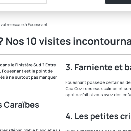
t votre escale à Fouesnant
? Nos 10 visites incontourn
3. Farniente et 
ans le Finistère Sud ? Entre
s, Fouesnant est le point de
ités à ne surtout pas manquer
Fouesnant possède certaines des 
Cap Coz : ses eaux calmes et son
spot parfait si vous avez des enf
es Caraïbes
4. Les petites c
les Glénan. Sable blanc et eau