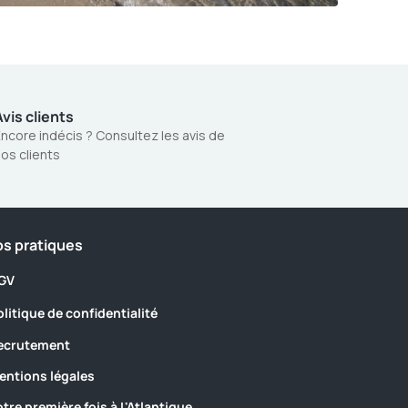
vis clients
ncore indécis ? Consultez les avis de
os clients
os pratiques
GV
olitique de confidentialité
ecrutement
entions légales
otre première fois à L'Atlantique