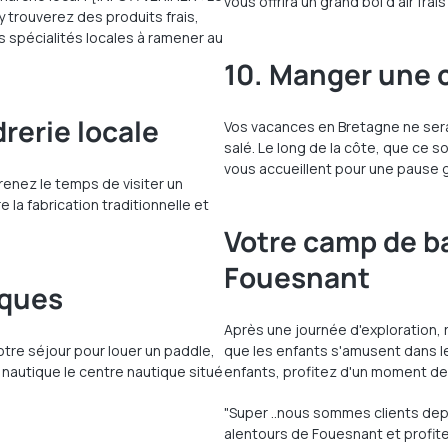
vous offrira un grand bol d'air fra
y trouverez des produits frais,
s spécialités locales à ramener au
10. Manger une c
rerie locale
Vos vacances en Bretagne ne sera
salé. Le long de la côte, que ce 
vous accueillent pour une pause 
renez le temps de visiter un
a fabrication traditionnelle et
Votre camp de ba
Fouesnant
iques
Après une journée d'exploration, 
votre séjour pour louer un paddle,
que les enfants s'amusent dans l
 nautique le centre nautique situé
enfants, profitez d'un moment de
"Super ..nous sommes clients depui
alentours de Fouesnant et profiter