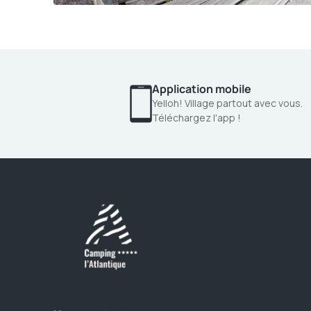
Application mobile
Yelloh! Village partout avec vous.
Téléchargez l'app !