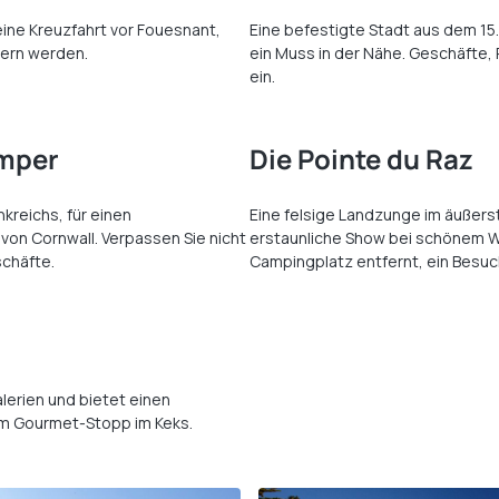
ine Kreuzfahrt vor Fouesnant,
Eine befestigte Stadt aus dem 15. 
nern werden.
ein Muss in der Nähe. Geschäfte,
ein.
imper
Die Pointe du Raz
reichs, für einen
Eine felsige Landzunge im äußers
on Cornwall. Verpassen Sie nicht
erstaunliche Show bei schönem We
schäfte.
Campingplatz entfernt, ein Besuc
lerien und bietet einen
m Gourmet-Stopp im Keks.