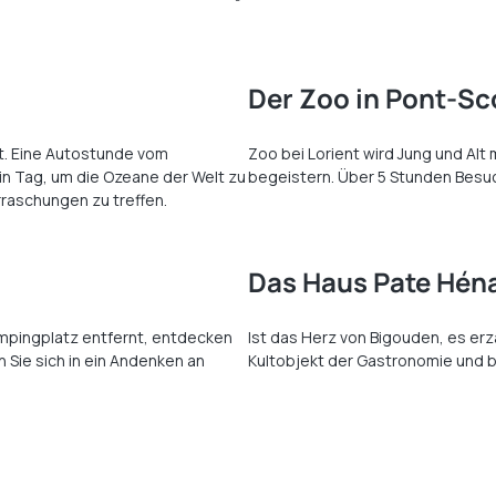
Der Zoo in Pont-Sc
t. Eine Autostunde vom
Zoo bei Lorient wird Jung und Alt
ein Tag, um die Ozeane der Welt zu
begeistern. Über 5 Stunden Besu
raschungen zu treffen.
Das Haus Pate Héna
mpingplatz entfernt, entdecken
Ist das Herz von Bigouden, es er
 Sie sich in ein Andenken an
Kultobjekt der Gastronomie und b