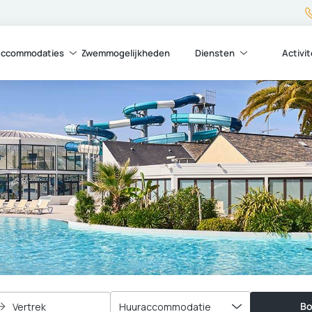
ccommodaties
Zwemmogelijkheden
Diensten
Activi
Bo
Vertrek
Huuraccommodatie