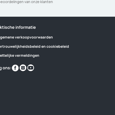
eoordelingen van onze klanten
ktische informatie
lgemene verkoopvoorwaarden
ertrouwelijkheidsbeleid en cookiebeleid
ettelijke vermeldingen
Vind
Vind
Vind
g ons:
ons
ons
ons
op
op
op