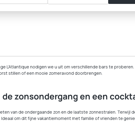
llage L’Atlantique nodigen we u uit om verschillende bars te probere
 dorst stillen of een mooie zomeravond doorbrengen.
n de zonsondergang en een cockta
eten van de ondergaande zon en de laatste zonnestralen. Terwijl de
l. Ideaal om dit fijne vakantiemoment met familie of vrienden te geni