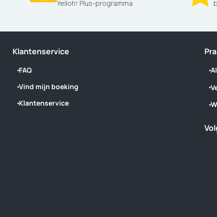
Yelloh! Plus-programma
b
Klantenservice
Pra
FAQ
A
Vind mijn boeking
V
Klantenservice
W
Vol