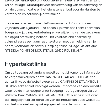
Ze worden enkel gebruikt door de interne diensten van Camping
Yelloh! Village L'Atlantique voor de verwerking van de aanvraag en
om de communicatie en het dienstenaanbod voor de klanten te
versterken en persoonlijker te maken.
In overeenstemming met de Franse wet op Informatica en
Vrijheden van 6 januari 1978 beschik je over een recht recht van
toegang, wijziging, verbetering en verwijdering van de gegevens
die op jou betrekking hebben. Het volstaat ons daartoe op
volgend adres een aanvraag te sturen met vermelding van je
naam, voornaam en adres: Camping Yelloh! Village L'Atlantique –
RTE DE LA POINTE DE MOUSTERLIN 29170 FOUESNANT
Hypertekstlinks
Om de toegang tot andere websites met bijkomende informatie
te vergemakkelijken heeft CAMPING DE L'ATLANTIQUE SAS een
aantal links op de Website geplaatst. CAMPING DE L'ATLANTIQUE
SAS kan echter niet vervolgd worden uit hoofde van een website
waartoe de internetgebruiker toegang heeft gekregen via de
Website. Daar CAMPING DE L'ATLANTIQUE SAS niet beschikt over
een mogelijkheid tot controle van de inhoud van deze websites,
kan het ook niet aansprakelijk gesteld worden voor de