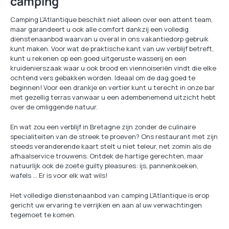
camping
Camping L'Atlantique beschikt niet alleen over een attent team,
maar garandeert u ook alle comfort dankzij een volledig
dienstenaanbod waarvan u overal in ons vakantiedorp gebruik
kunt maken. Voor wat de praktische kant van uw verblijf betreft,
kunt u rekenen op een goed uitgeruste wasserij en een
kruidenierszaak waar u ook brood en viennoiseriën vindt die elke
ochtend vers gebakken worden. Ideaal om de dag goed te
beginnen! Voor een drankje en vertier kunt u terecht in onze bar
met gezellig terras vanwaar u een adembenemend uitzicht hebt
over de omliggende natuur.
En wat zou een verblijf in Bretagne zijn zonder de culinaire
specialiteiten van de streek te proeven? Ons restaurant met zijn
steeds veranderende kaart stelt u niet teleur, net zomin als de
afhaalservice trouwens. Ontdek de hartige gerechten, maar
natuurlijk ook de zoete guilty pleasures: ijs, pannenkoeken,
wafels … Er is voor elk wat wils!
Het volledige dienstenaanbod van camping L'Atlantique is erop
gericht uw ervaring te verrijken en aan al uw verwachtingen
tegemoet te komen.