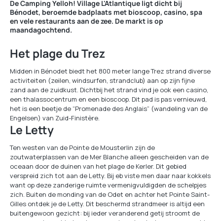
De Camping Yelloh! Village L'Atlantique ligt dicht bij
Bénodet, beroemde badplaats met bioscoop, casino, spa
en vele restaurants aan de zee. De markt is op
maandagochtend.
Het plage du Trez
Midden in Bénodet biedt het 800 meter lange Trez strand diverse
activiteiten (zeilen, windsurfen, strandclub) aan op zijn fijne
zand aan de zuidkust. Dichtbij het strand vind je ook een casino,
een thalassocentrum en een bioscoop. Dit pad is pas vernieuwd,
het is een beetje de “Promenade des Anglais” (wandeling van de
Engelsen) van Zuid-Finistère.
Le Letty
Ten westen van de Pointe de Mousterlin zijn de
zoutwaterplassen van de Mer Blanche alleen gescheiden van de
oceaan door de duinen van het plage de Kerler. Dit gebied
verspreid zich tot aan de Letty. Bij eb viste men daar naar kokkels
want op deze zanderige ruimte vermenigvuldigden de schelpjes
zich. Buiten de monding van de Odet en achter het Pointe Saint-
Gilles ontdek je de Letty. Dit beschermd strandmeer is altijd een
buitengewoon gezicht: bij ieder veranderend getij stroomt de