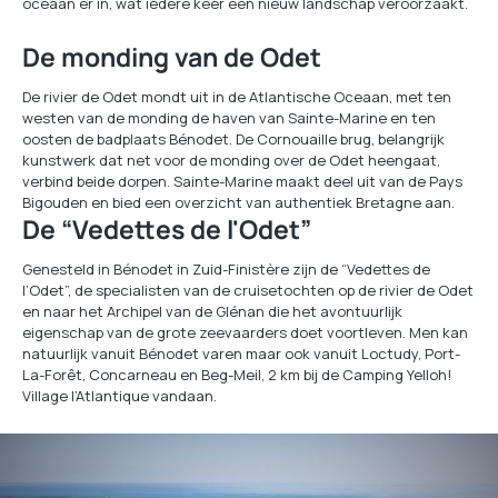
oceaan er in, wat iedere keer een nieuw landschap veroorzaakt.
De monding van de Odet
De rivier de Odet mondt uit in de Atlantische Oceaan, met ten
westen van de monding de haven van Sainte-Marine en ten
oosten de badplaats Bénodet. De Cornouaille brug, belangrijk
kunstwerk dat net voor de monding over de Odet heengaat,
verbind beide dorpen. Sainte-Marine maakt deel uit van de Pays
Bigouden en bied een overzicht van authentiek Bretagne aan.
De “Vedettes de l'Odet”
Genesteld in Bénodet in Zuid-Finistère zijn de “Vedettes de
l’Odet”, de specialisten van de cruisetochten op de rivier de Odet
en naar het Archipel van de Glénan die het avontuurlijk
eigenschap van de grote zeevaarders doet voortleven. Men kan
natuurlijk vanuit Bénodet varen maar ook vanuit Loctudy, Port-
La-Forêt, Concarneau en Beg-Meil, 2 km bij de Camping Yelloh!
Village l’Atlantique vandaan.