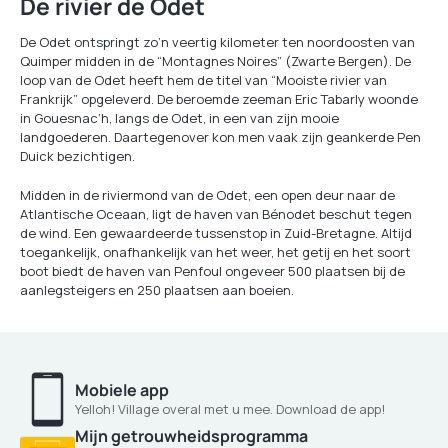
De rivier de Odet
De Odet ontspringt zo’n veertig kilometer ten noordoosten van
Quimper midden in de “Montagnes Noires” (Zwarte Bergen). De
loop van de Odet heeft hem de titel van “Mooiste rivier van
Frankrijk” opgeleverd. De beroemde zeeman Eric Tabarly woonde
in Gouesnac’h, langs de Odet, in een van zijn mooie
landgoederen. Daartegenover kon men vaak zijn geankerde Pen
Duick bezichtigen.
Midden in de riviermond van de Odet, een open deur naar de
Atlantische Oceaan, ligt de haven van Bénodet beschut tegen
de wind. Een gewaardeerde tussenstop in Zuid-Bretagne. Altijd
toegankelijk, onafhankelijk van het weer, het getij en het soort
boot biedt de haven van Penfoul ongeveer 500 plaatsen bij de
aanlegsteigers en 250 plaatsen aan boeien.
Mobiele app
Yelloh! Village overal met u mee. Download de app!
Mijn getrouwheidsprogramma